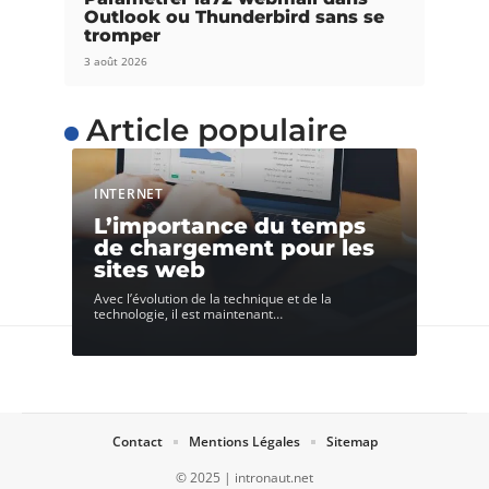
Outlook ou Thunderbird sans se
tromper
3 août 2026
Article populaire
INTERNET
L’importance du temps
de chargement pour les
sites web
Avec l’évolution de la technique et de la
technologie, il est maintenant
…
Contact
Mentions Légales
Sitemap
© 2025 | intronaut.net