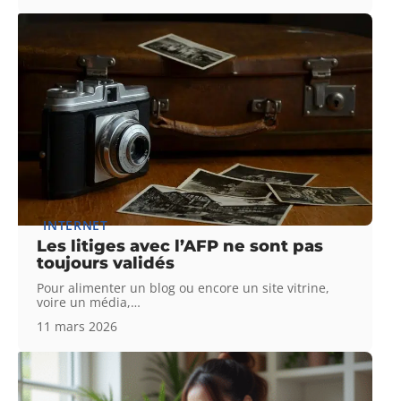
INTERNET
Les litiges avec l’AFP ne sont pas
toujours validés
Pour alimenter un blog ou encore un site vitrine,
voire un média,
…
11 mars 2026