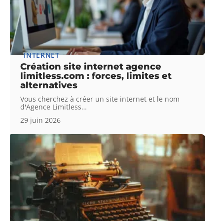
INTERNET
Création site internet agence
limitless.com : forces, limites et
alternatives
Vous cherchez à créer un site internet et le nom
d'Agence Limitless
…
29 juin 2026