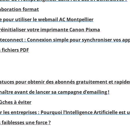
laboration format
 pour utiliser le webmail AC Montpellier
réinitialiser votre imprimante Canon Pixma
econnect : Connexion simple pour synchroniser vos app
s fichiers PDF
astuces pour obtenir des abonnés gratuitement et rapide
naître avant de lancer sa campagne d’emailing !
ûches à éviter
 les entreprises : Pourquoi l’Intelligence Artificielle est 
faiblesses une force ?