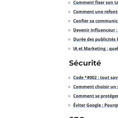
Comment fixer son tar
Comment une refonte 
Confier sa communica
Devenir influenceur 
Durée des publicités
IA et Marketing : quel
Sécurité
Code *#002 : tout savo
Comment choisir un s
Comment se protéger
Éviter Google : Pourqu