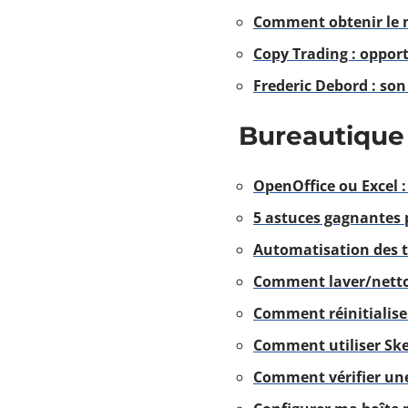
Comment obtenir le 
Copy Trading : opport
Frederic Debord : son
Bureautique
OpenOffice ou Excel : 
5 astuces gagnantes p
Automatisation des tâ
Comment laver/netto
Comment réinitialis
Comment utiliser Sk
Comment vérifier une