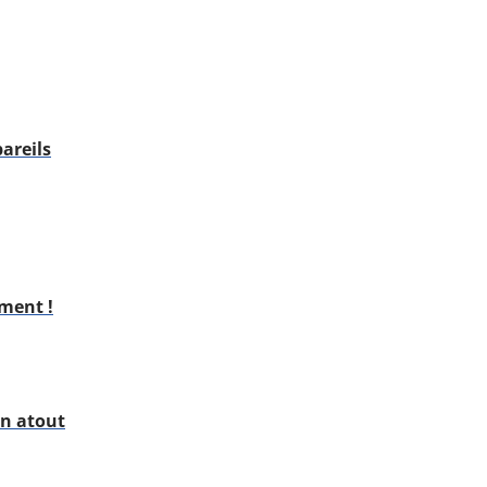
areils
ment !
un atout