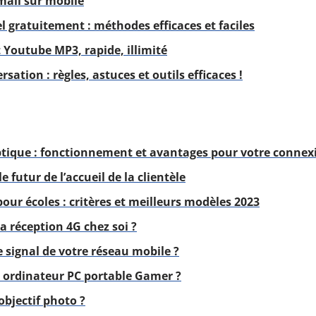
mail sur mobile
l gratuitement : méthodes efficaces et faciles
 Youtube MP3, rapide, illimité
sation : règles, astuces et outils efficaces !
 optique : fonctionnement et avantages pour votre connex
e futur de l’accueil de la clientèle
pour écoles : critères et meilleurs modèles 2023
 réception 4G chez soi ?
 signal de votre réseau mobile ?
 ordinateur PC portable Gamer ?
bjectif photo ?