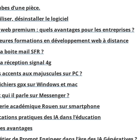
ubes d’une pièce.
liser, désinstaller le logiciel
 web premium : quels avantages pour les entreprises ?
leures formations en développement web à distance
 boite mail SFR ?
 réception signal 4g
accents aux majuscules sur PC ?
ichiers gpx sur Windows et mac
qui il parle sur Messenger ?
gerie académique Rouen sur smartphone
ations pratiques des IA dans l’éducation
les avantages
étier de Prompt Engineer dans l’ère des IA Génératives ?