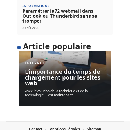
INFORMATIQUE
Paramétrer ia72 webmail dans
Outlook ou Thunderbird sans se
tromper
3 août 2026
Article populaire
INTERNET
L’importance du temps de
chargement pour les sites
web
Avec l’évolution de la technique et de la
technologie, il est maintenant
…
Contact
Mentions Légales
Sitemap