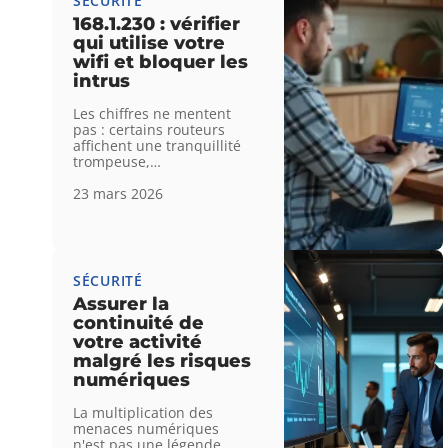
SÉCURITÉ
168.1.230 : vérifier
qui utilise votre
wifi et bloquer les
intrus
Les chiffres ne mentent
pas : certains routeurs
affichent une tranquillité
trompeuse,
…
23 mars 2026
SÉCURITÉ
Assurer la
continuité de
votre activité
malgré les risques
numériques
La multiplication des
menaces numériques
n'est pas une légende