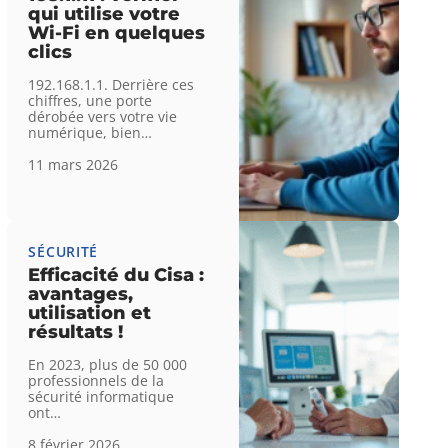
qui utilise votre
Wi-Fi en quelques
clics
192.168.1.1. Derrière ces
chiffres, une porte
dérobée vers votre vie
numérique, bien
…
11 mars 2026
SÉCURITÉ
Efficacité du Cisa :
avantages,
utilisation et
résultats !
En 2023, plus de 50 000
professionnels de la
sécurité informatique
ont
…
8 février 2026