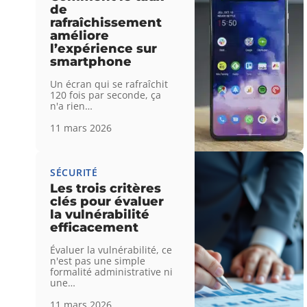
de
rafraîchissement
améliore
l’expérience sur
smartphone
Un écran qui se rafraîchit
120 fois par seconde, ça
n'a rien
…
11 mars 2026
SÉCURITÉ
Les trois critères
clés pour évaluer
la vulnérabilité
efficacement
Évaluer la vulnérabilité, ce
n'est pas une simple
formalité administrative ni
une
…
11 mars 2026