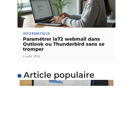
INFORMATIQUE
Paramétrer ia72 webmail dans
Outlook ou Thunderbird sans se
tromper
3 août 2026
Article populaire
INTERNET
L’importance du temps
de chargement pour les
sites web
Avec l’évolution de la technique et de la
technologie, il est maintenant
…