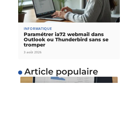
INFORMATIQUE
Paramétrer ia72 webmail dans
Outlook ou Thunderbird sans se
tromper
3 août 2026
Article populaire
INTERNET
L’importance du temps
de chargement pour les
sites web
Avec l’évolution de la technique et de la
technologie, il est maintenant
…