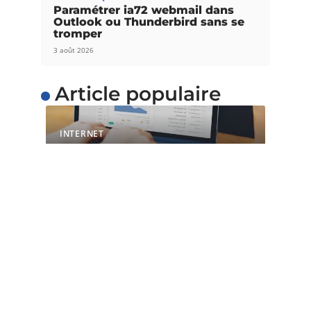
Paramétrer ia72 webmail dans
Outlook ou Thunderbird sans se
tromper
3 août 2026
Article populaire
INTERNET
L’importance du temps
de chargement pour les
sites web
Avec l’évolution de la technique et de la
technologie, il est maintenant
…
Contact
Mentions Légales
Sitemap