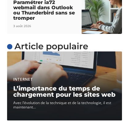
Paramétrer ia72
webmail dans Outlook
ou Thunderbird sans se
tromper
3 août 2026
Article populaire
INTERNET
L’importance du temps de
chargement pour les sites web
Avec l’évolution de la technique et de la technologie, il est
maintenant
…