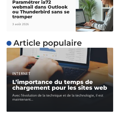
Paramétrer ia72
webmail dans Outlook
ou Thunderbird sans se
tromper
3 août 2026
Article populaire
INTERNET
L’importance du temps de
chargement pour les sites web
Avec l’évolution de la technique et de la technologie, il est
maintenant
…