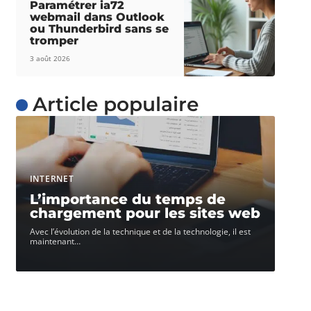
Paramétrer ia72
webmail dans Outlook
ou Thunderbird sans se
tromper
3 août 2026
Article populaire
INTERNET
L’importance du temps de
chargement pour les sites web
Avec l’évolution de la technique et de la technologie, il est
maintenant
…