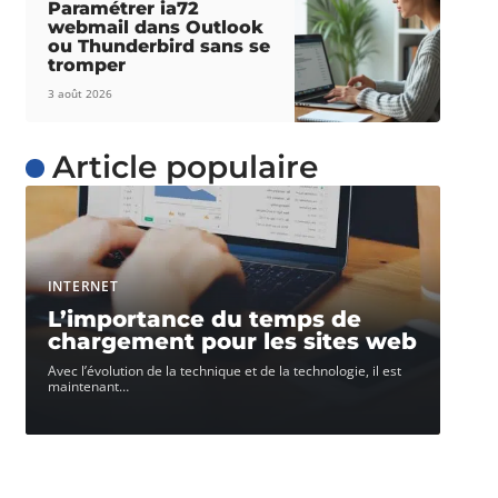
Paramétrer ia72
webmail dans Outlook
ou Thunderbird sans se
tromper
3 août 2026
Article populaire
INTERNET
L’importance du temps de
chargement pour les sites web
Avec l’évolution de la technique et de la technologie, il est
maintenant
…