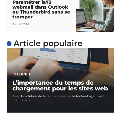
Paramétrer ia72
webmail dans Outlook
ou Thunderbird sans se
tromper
3 août 2026
Article populaire
INTERNET
L’importance du temps de
chargement pour les sites web
Avec l’évolution de la technique et de la technologie, il est
maintenant
…