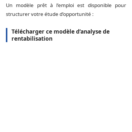
Un modèle prêt à l’emploi est disponible pour
structurer votre étude d’opportunité :
Télécharger
ce
modèle d’analyse de
rentabilisation
Pour aller plus loin
Prendre l’habitude de formaliser une étude
d’opportunité avant chaque projet et de la mettre à
jour régulièrement, c’est s’offrir une longueur
d’avance. Ce document, loin d’être un simple
exercice formel, devient un levier pour sécuriser
les décisions et maximiser les chances d’atteindre
ses objectifs.