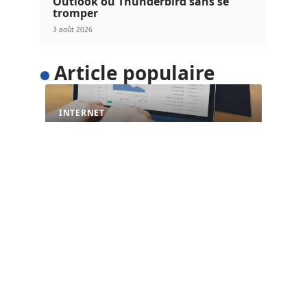
Outlook ou Thunderbird sans se
tromper
3 août 2026
Article populaire
INTERNET
L’importance du temps de
chargement pour les sites
web
Avec l’évolution de la technique et de la
technologie, il est maintenant
…
Contact
Mentions Légales
Sitemap
© 2025 | intronaut.net