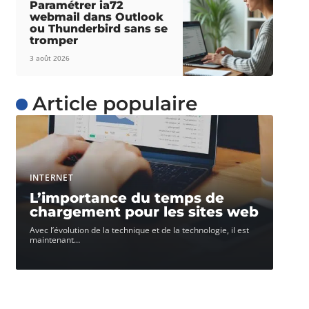
Paramétrer ia72
webmail dans Outlook
ou Thunderbird sans se
tromper
3 août 2026
Article populaire
INTERNET
L’importance du temps de
chargement pour les sites web
Avec l’évolution de la technique et de la technologie, il est
maintenant
…