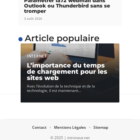
Paramétrer ia72 webmail dans
Outlook ou Thunderbird sans se
tromper
3 août 2026
Article populaire
INTERNET
L’importance du temps
de chargement pour les
sites web
Avec l’évolution de la technique et de la
technologie, il est maintenant
…
Contact
Mentions Légales
Sitemap
© 2025 | intronaut.net