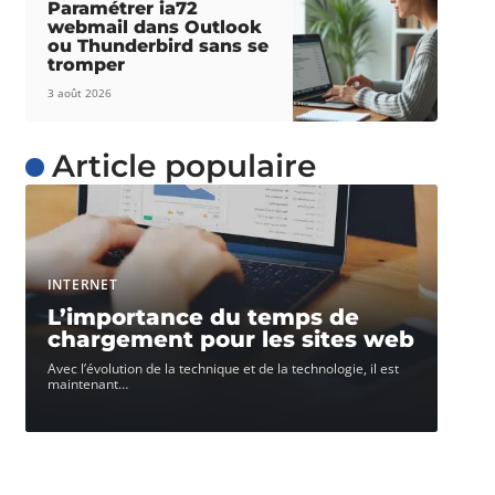
Paramétrer ia72
webmail dans Outlook
ou Thunderbird sans se
tromper
3 août 2026
Article populaire
INTERNET
L’importance du temps de
chargement pour les sites web
Avec l’évolution de la technique et de la technologie, il est
maintenant
…