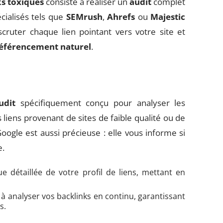
ks toxiques
consiste à réaliser un
audit
complet
écialisés tels que
SEMrush
,
Ahrefs
ou
Majestic
ruter chaque lien pointant vers votre site et
éférencement naturel
.
udit
spécifiquement conçu pour analyser les
es liens provenant de sites de faible qualité ou de
ogle est aussi précieuse : elle vous informe si
e.
e détaillée de votre profil de liens, mettant en
et à analyser vos backlinks en continu, garantissant
s.