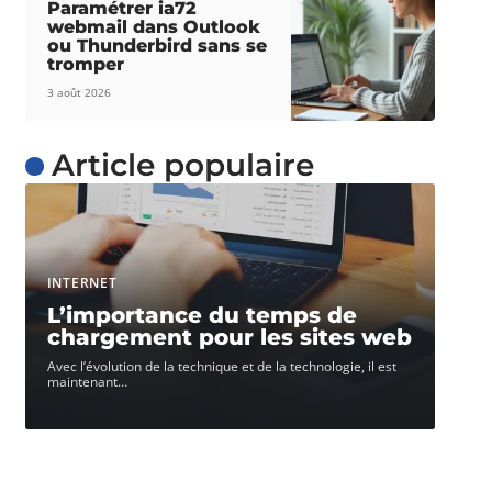
Paramétrer ia72
webmail dans Outlook
ou Thunderbird sans se
tromper
3 août 2026
Article populaire
INTERNET
L’importance du temps de
chargement pour les sites web
Avec l’évolution de la technique et de la technologie, il est
maintenant
…