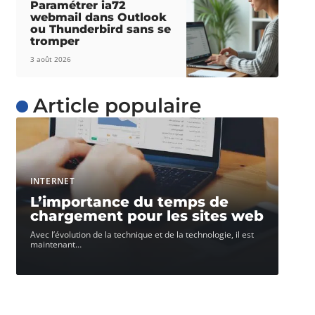
Paramétrer ia72
webmail dans Outlook
ou Thunderbird sans se
tromper
3 août 2026
Article populaire
INTERNET
L’importance du temps de
chargement pour les sites web
Avec l’évolution de la technique et de la technologie, il est
maintenant
…