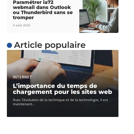
Paramétrer ia72
webmail dans Outlook
ou Thunderbird sans se
tromper
3 août 2026
Article populaire
INTERNET
L’importance du temps de
chargement pour les sites web
Avec l’évolution de la technique et de la technologie, il est
maintenant
…