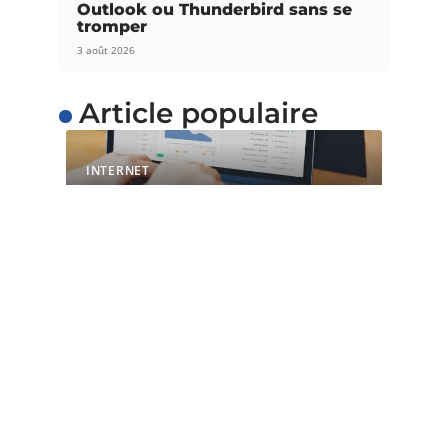
Outlook ou Thunderbird sans se
tromper
3 août 2026
Article populaire
INTERNET
L’importance du temps
de chargement pour les
sites web
Avec l’évolution de la technique et de la
technologie, il est maintenant
…
Contact
Mentions Légales
Sitemap
© 2025 | intronaut.net