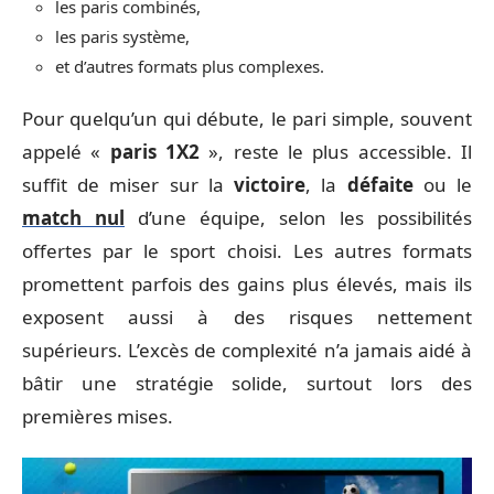
les paris combinés,
les paris système,
et d’autres formats plus complexes.
Pour quelqu’un qui débute, le pari simple, souvent
appelé «
paris 1X2
», reste le plus accessible. Il
suffit de miser sur la
victoire
, la
défaite
ou le
match nul
d’une équipe, selon les possibilités
offertes par le sport choisi. Les autres formats
promettent parfois des gains plus élevés, mais ils
exposent aussi à des risques nettement
supérieurs. L’excès de complexité n’a jamais aidé à
bâtir une stratégie solide, surtout lors des
premières mises.