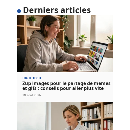
Derniers articles
HIGH TECH
Zup images pour le partage de memes
et gifs : conseils pour aller plus vite
10 août 2026