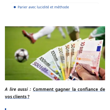
Parier avec lucidité et méthode
A lire aussi :
Comment gagner la confiance de
vos clients ?