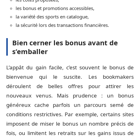
les bonus et promotions accessibles,
la variété des sports en catalogue,
la sécurité lors des transactions financières.
Bien cerner les bonus avant de
s’emballer
L’appât du gain facile, c’est souvent le bonus de
bienvenue qui le suscite. Les bookmakers
déroulent de belles offres pour attirer les
nouveaux venus. Mais prudence : un bonus
généreux cache parfois un parcours semé de
conditions restrictives. Par exemple, certains sites
imposent de miser le bonus un nombre précis de
fois, ou limitent les retraits sur les gains issus de