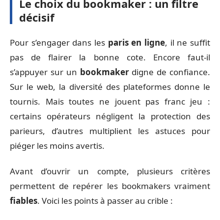
Le choix du bookmaker : un filtre
décisif
Pour s’engager dans les
paris en ligne
, il ne suffit
pas de flairer la bonne cote. Encore faut-il
s’appuyer sur un
bookmaker
digne de confiance.
Sur le web, la diversité des plateformes donne le
tournis. Mais toutes ne jouent pas franc jeu :
certains opérateurs négligent la protection des
parieurs, d’autres multiplient les astuces pour
piéger les moins avertis.
Avant d’ouvrir un compte, plusieurs critères
permettent de repérer les bookmakers vraiment
fiables
. Voici les points à passer au crible :