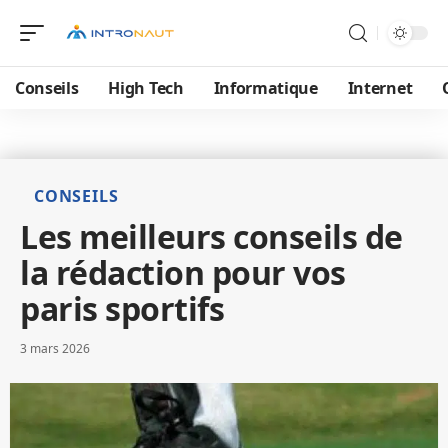
Conseils
High Tech
Informatique
Internet
CONSEILS
Les meilleurs conseils de
la rédaction pour vos
paris sportifs
3 mars 2026