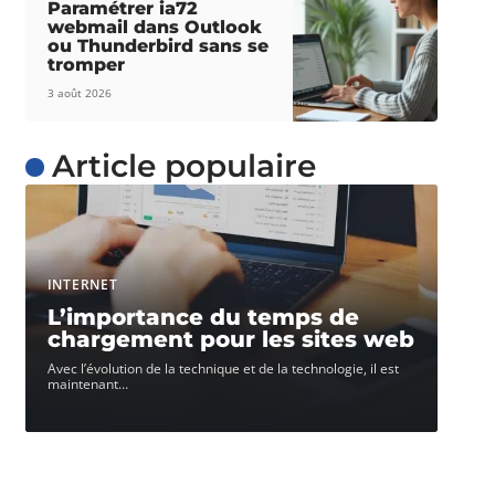
Paramétrer ia72
webmail dans Outlook
ou Thunderbird sans se
tromper
3 août 2026
Article populaire
INTERNET
L’importance du temps de
chargement pour les sites web
Avec l’évolution de la technique et de la technologie, il est
maintenant
…