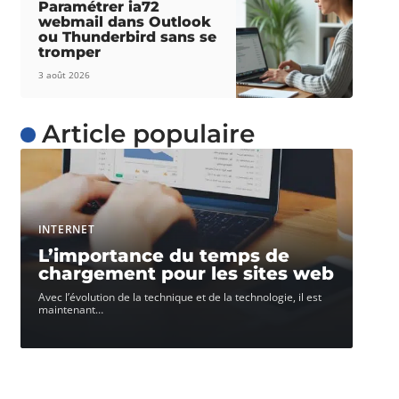
Paramétrer ia72
webmail dans Outlook
ou Thunderbird sans se
tromper
3 août 2026
Article populaire
INTERNET
L’importance du temps de
chargement pour les sites web
Avec l’évolution de la technique et de la technologie, il est
maintenant
…