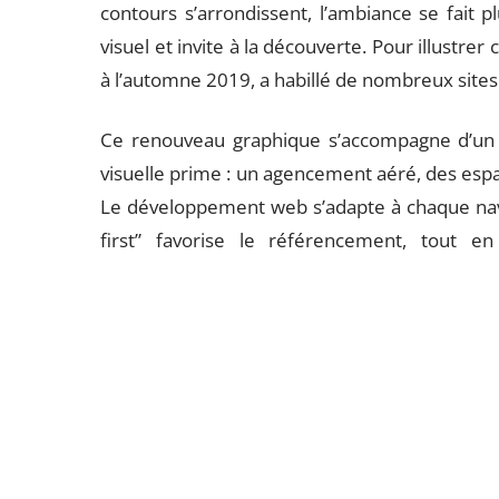
contours s’arrondissent, l’ambiance se fait pl
visuel et invite à la découverte. Pour illustrer
à l’automne 2019, a habillé de nombreux sites 
Ce renouveau graphique s’accompagne d’un re
visuelle prime : un agencement aéré, des espac
Le développement web s’adapte à chaque navi
first” favorise le référencement, tout e
L’adaptabilité devient centrale : menus qui se 
pour les utilisateurs de
smartphones
, l’app
répandue.
Certains sites vont plus loin et intègrent la
Cette technologie permet de visualiser un 
décision d’achat. Voilà comment le webdesign, 