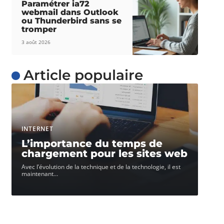
Paramétrer ia72
webmail dans Outlook
ou Thunderbird sans se
tromper
3 août 2026
Article populaire
INTERNET
L’importance du temps de
chargement pour les sites web
Avec l’évolution de la technique et de la technologie, il est
maintenant
…