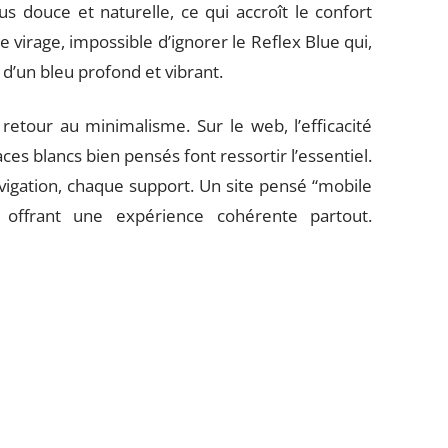
us douce et naturelle, ce qui accroît le confort
 ce virage, impossible d’ignorer le Reflex Blue qui,
d’un bleu profond et vibrant.
tour au minimalisme. Sur le web, l’efficacité
es blancs bien pensés font ressortir l’essentiel.
gation, chaque support. Un site pensé “mobile
n offrant une expérience cohérente partout.
déplacent, navigation qui s’ajuste aux écrans, et,
arition de menus en bas d’écran s’est largement
 réalité augmentée, notamment dans l’e-commerce.
produit dans son environnement, facilitant la
en 2020, se concentre aussi bien sur la facilité