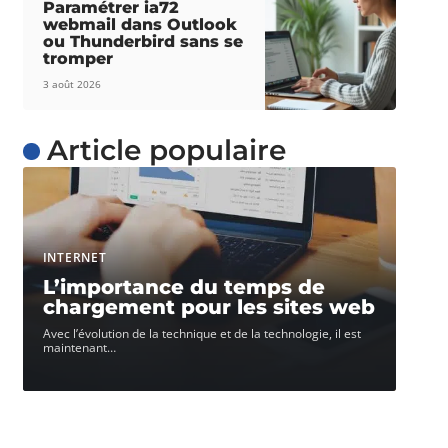
Paramétrer ia72
webmail dans Outlook
ou Thunderbird sans se
tromper
3 août 2026
Article populaire
INTERNET
L’importance du temps de
chargement pour les sites web
Avec l’évolution de la technique et de la technologie, il est
maintenant
…