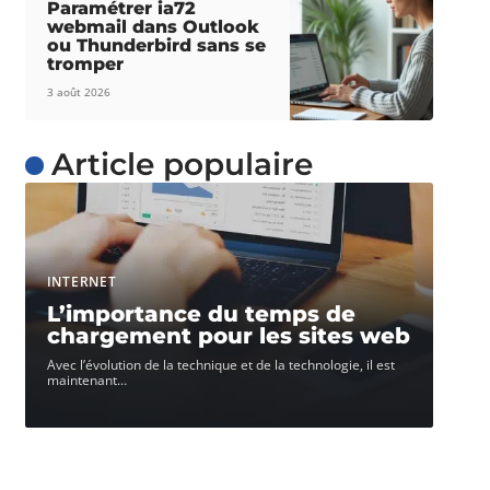
Paramétrer ia72
webmail dans Outlook
ou Thunderbird sans se
tromper
3 août 2026
Article populaire
INTERNET
L’importance du temps de
chargement pour les sites web
Avec l’évolution de la technique et de la technologie, il est
maintenant
…