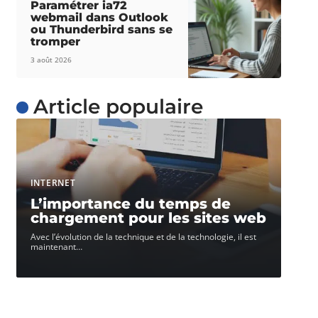
Paramétrer ia72
webmail dans Outlook
ou Thunderbird sans se
tromper
3 août 2026
Article populaire
INTERNET
L’importance du temps de
chargement pour les sites web
Avec l’évolution de la technique et de la technologie, il est
maintenant
…