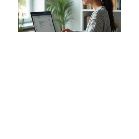
INFORMATIQUE
Paramétrer ia72 webmail dans
Outlook ou Thunderbird sans se
tromper
3 août 2026
Article populaire
INTERNET
L’importance du temps de
chargement pour les sites
web