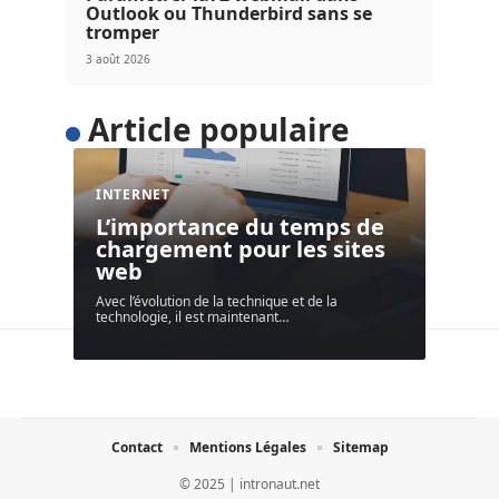
Outlook ou Thunderbird sans se
tromper
3 août 2026
Article populaire
INTERNET
L’importance du temps de
chargement pour les sites
web
Avec l’évolution de la technique et de la
technologie, il est maintenant
…
Contact
Mentions Légales
Sitemap
© 2025 | intronaut.net