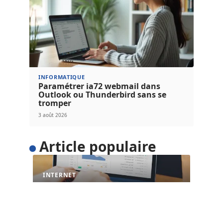
INFORMATIQUE
Paramétrer ia72 webmail dans
Outlook ou Thunderbird sans se
tromper
3 août 2026
Article populaire
INTERNET
L’importance du temps de
chargement pour les sites
web
Avec l’évolution de la technique et de la