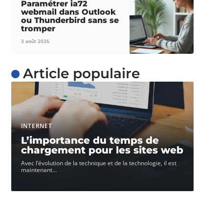
Paramétrer ia72
webmail dans Outlook
ou Thunderbird sans se
tromper
3 août 2026
Article populaire
INTERNET
L’importance du temps de
chargement pour les sites web
Avec l’évolution de la technique et de la technologie, il est
maintenant
…