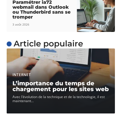
Paramétrer ia72
webmail dans Outlook
ou Thunderbird sans se
tromper
3 août 2026
Article populaire
INTERNET
L’importance du temps de
chargement pour les sites web
Avec l’évolution de la technique et de la technologie, il est
maintenant
…