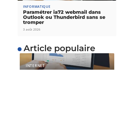
INFORMATIQUE
Paramétrer ia72 webmail dans
Outlook ou Thunderbird sans se
tromper
3 août 2026
Article populaire
INTERNET
L’importance du temps
de chargement pour les
sites web
Avec l’évolution de la technique et de la
technologie, il est maintenant
…
Contact
Mentions Légales
Sitemap