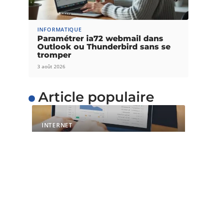
INFORMATIQUE
Paramétrer ia72 webmail dans
Outlook ou Thunderbird sans se
tromper
3 août 2026
Article populaire
INTERNET
L’importance du temps
de chargement pour les
sites web
Avec l’évolution de la technique et de la
technologie, il est maintenant
…