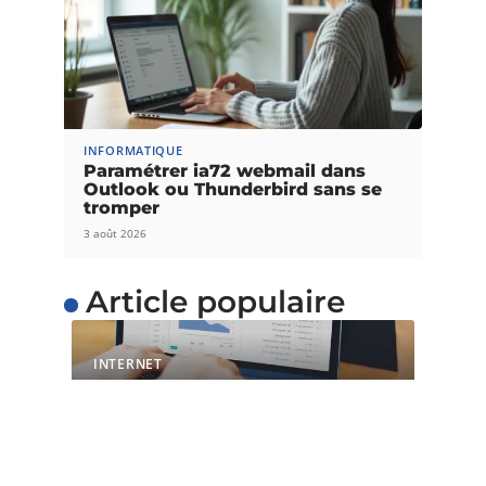
INFORMATIQUE
Paramétrer ia72 webmail dans
Outlook ou Thunderbird sans se
tromper
3 août 2026
Article populaire
INTERNET
L’importance du temps
de chargement pour les
sites web
Avec l’évolution de la technique et de la
technologie, il est maintenant
…