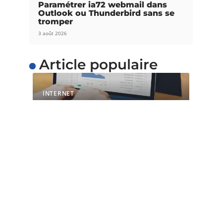
Paramétrer ia72 webmail dans
Outlook ou Thunderbird sans se
tromper
3 août 2026
Article populaire
INTERNET
L’importance du temps
de chargement pour les
sites web
Avec l’évolution de la technique et de la
technologie, il est maintenant
…
Contact
Mentions Légales
Sitemap