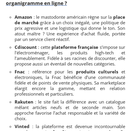
organigramme en ligne ?
Amazon
: le mastodonte américain règne sur la
place
de marché
grâce à un choix inégalé, une politique de
prix agressive et une logistique qui donne le ton. Son
atout maître ? Une expérience d’achat fluide, portée
par un service client réactif.
Cdiscount
: cette
plateforme française
s’impose sur
l’électroménager, les produits high-tech et
l’ameublement. Fidèle à ses racines de discounter, elle
propose aussi un éventail de nouvelles catégories.
Fnac
: référence pour les
produits culturels
et
électroniques, la Fnac bénéficie d’une communauté
fidèle et de points de vente physiques. Sa marketplace
élargit encore la gamme, mettant en relation
professionnels et particuliers.
Rakuten
: le site fait la différence avec un catalogue
mêlant articles neufs et de seconde main. Son
approche favorise l’achat responsable et la variété de
choix.
Vinted
: la plateforme est devenue incontournable