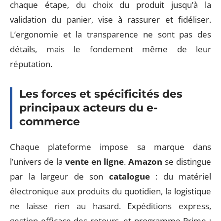
chaque étape, du choix du produit jusqu’à la
validation du panier, vise à rassurer et fidéliser.
L’ergonomie et la transparence ne sont pas des
détails, mais le fondement même de leur
réputation.
Les forces et spécificités des
principaux acteurs du e-
commerce
Chaque plateforme impose sa marque dans
l’univers de la
vente en ligne
.
Amazon
se distingue
par la largeur de son
catalogue
: du matériel
électronique aux produits du quotidien, la logistique
ne laisse rien au hasard. Expéditions express,
gestion efficace des retours, et programme Prime :