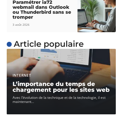
Paramétrer ia72
webmail dans Outlook
ou Thunderbird sans se
tromper
3 août 2026
Article populaire
INTERNET
L’importance du temps de
chargement pour les sites web
Avec l’évolution de la technique et de la technologie, il est
maintenant
…