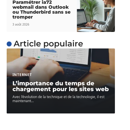
Paramétrer ia72
webmail dans Outlook
ou Thunderbird sans se
tromper
3 août 2026
Article populaire
INTERNET
L’importance du temps de
chargement pour les sites web
Avec l’évolution de la technique et de la technologie, il est
maintenant
…