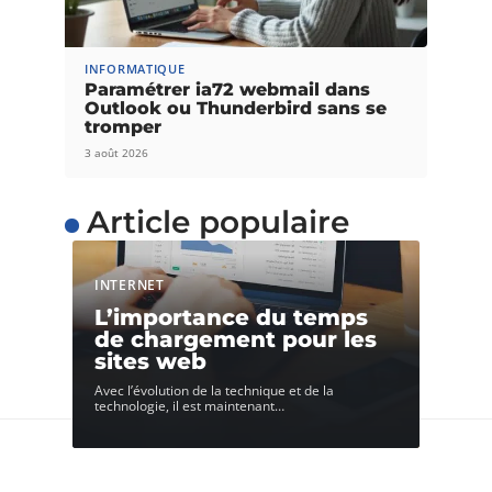
INFORMATIQUE
Paramétrer ia72 webmail dans
Outlook ou Thunderbird sans se
tromper
3 août 2026
Article populaire
INTERNET
L’importance du temps
de chargement pour les
sites web
Avec l’évolution de la technique et de la
technologie, il est maintenant
…