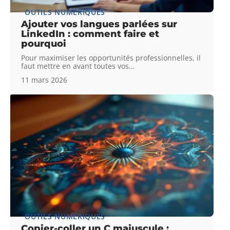
OUTILS NUMÉRIQUES
Ajouter vos langues parlées sur
LinkedIn : comment faire et
pourquoi
Pour maximiser les opportunités professionnelles, il
faut mettre en avant toutes vos
…
11 mars 2026
OUTILS NUMÉRIQUES
Copier-coller un Ç majuscule :