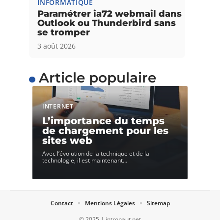
INFORMATIQUE
Paramétrer ia72 webmail dans
Outlook ou Thunderbird sans
se tromper
3 août 2026
Article populaire
INTERNET
L’importance du temps
de chargement pour les
sites web
Avec l’évolution de la technique et de la
technologie, il est maintenant
…
Contact
Mentions Légales
Sitemap
© 2025 | intronaut.net