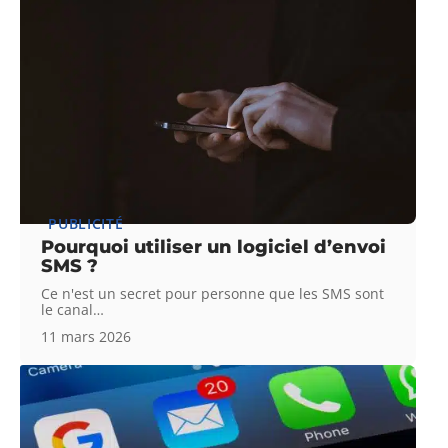
PUBLICITÉ
Pourquoi utiliser un logiciel d’envoi
SMS ?
Ce n'est un secret pour personne que les SMS sont
le canal
…
11 mars 2026